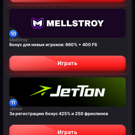
MellStroy
Бонус для новых игроков: 660% + 400 FS
Играть
Jetton
За регистрацию бонус 425% и 250 фриспинов
Играть