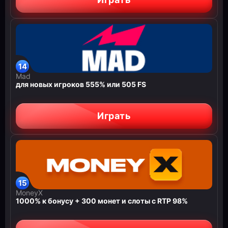
Mad
для новых игроков 555% или 505 FS
Играть
MoneyX
1000% к бонусу + 300 монет и слоты с RTP 98%