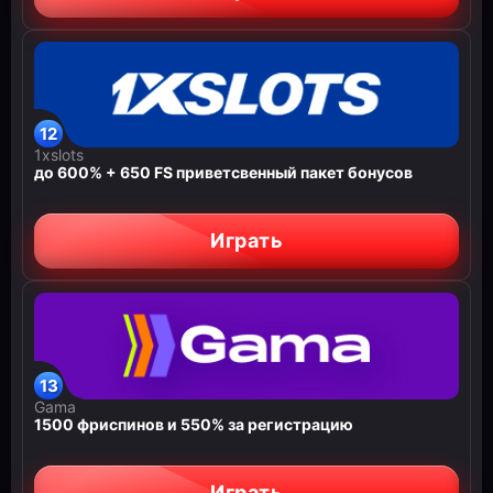
1xslots
до 600% + 650 FS приветсвенный пакет бонусов
Играть
Gama
1500 фриспинов и 550% за регистрацию
Играть