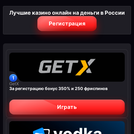
Лучшие казино онлайн на деньги в России
Регистрация
GetX
За регистрацию бонус 350% и 250 фриспинов
Играть